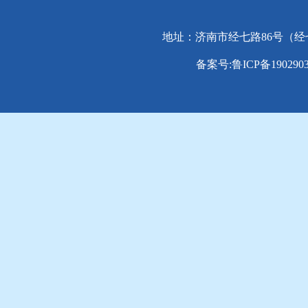
地址：济南市经七路86号（经七路与纬
备案号:鲁ICP备1902903