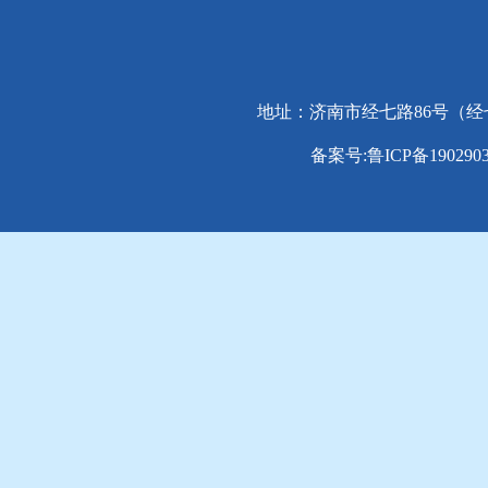
地址：济南市经七路86号（经七路与纬
备案号:鲁ICP备1902903