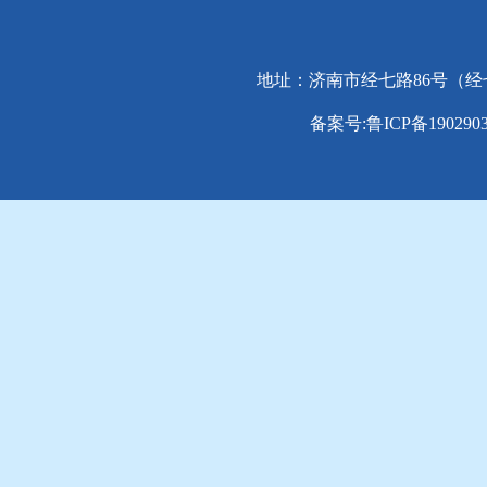
地址：济南市经七路86号（经七路与纬
备案号:鲁ICP备1902903