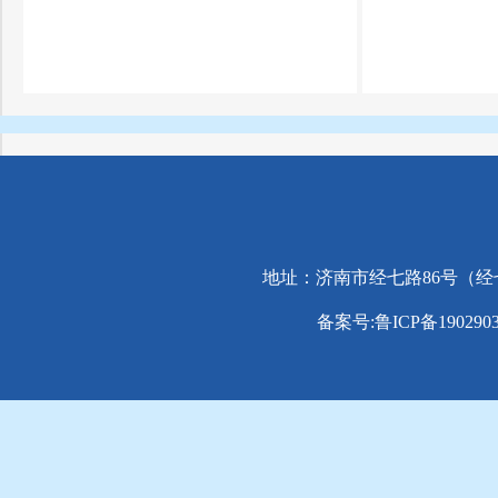
地址：济南市经七路86号（经七路与纬
备案号:鲁ICP备1902903