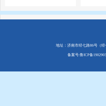
地址：济南市经七路86号（经七路与纬
备案号:鲁ICP备1902903